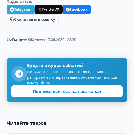
Поделиться:
Telegram
Twitter/X
Facebook
Скопировать ссылку
UzDaily
·
👁 868 views
·
17.06.2026 · 22:30
Будьте в курсе событий
Получайте главные новости, эксклюзивные
репортажи и оперативные обновления там, где
вам удобно.
Подписывайтесь на наш канал
Читайте также