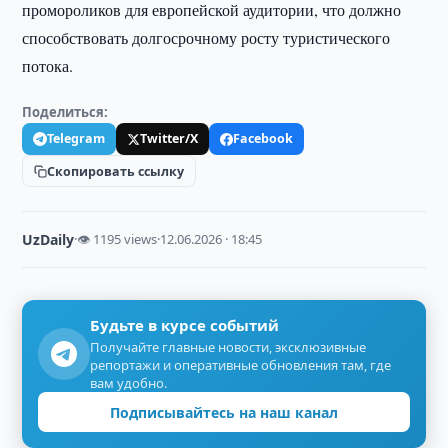
промороликов для европейской аудитории, что должно
способствовать долгосрочному росту туристического
потока.
Поделиться:
Telegram
Twitter/X
Facebook
Скопировать ссылку
UzDaily
·
👁 1195 views
·
12.06.2026 · 18:45
Будьте в курсе событий
Получайте главные новости, эксклюзивные
репортажи и оперативные обновления там, где
вам удобно.
Подписывайтесь на наш канал