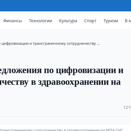
Финансы
Технологии
Культура
Спорт
Туризм
В 
о цифровизации и трансграничному сотрудничеству …
едложения по цифровизации и
честву в здравоохранении на
·
121
 трансграничному сотрудничеству в здравоохранении на МПА СНГ