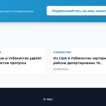
Подписывайтесь на наш канал
портажи и оперативные
Н
УЗБЕКИСТАН
ан и Узбекистан удвоят
Из США в Узбекистан чартер
нктов пропуска
рейсом депортированы 18
граждан
02/08/2026
О НАС