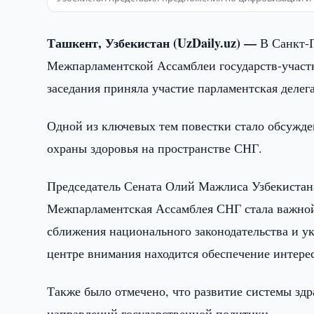
Ташкент, Узбекистан (UzDaily.uz) —
В Санкт-П
Межпарламентской Ассамблеи государств-участ
заседания приняла участие парламентская делег
Одной из ключевых тем повестки стало обсужден
охраны здоровья на пространстве СНГ.
Председатель Сената Олий Мажлиса Узбекистана
Межпарламентская Ассамблея СНГ стала важной
сближения национального законодательства и у
центре внимания находится обеспечение интерес
Также было отмечено, что развитие системы зд
направлений государственной политики.