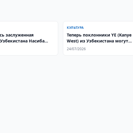
КУЛЬТУРА
сь заслуженная
Теперь поклонники YE (Kanye
 Узбекистана Насиба
West) из Узбекистана могут
мова
купить билеты на выступлен
24/07/2026
Алматы