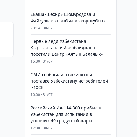
«Башакшехир» Шомуродова и
Файзуллаева выбыл из еврокубков
23:14 · 30/07
Первые леди Узбекистана,
Кыргызстана и Азербайджана
ие в
посетили центр «Алтын Балалык»
15:30 · 31/07
СМИ сообщили о возможной
поставке Узбекистану истребителей
J-10CE
10:00 · 31/07
Российский Ил-114-300 прибыл в
Узбекистан для испытаний в
условиях 40-градусной жары
17:30 · 30/07