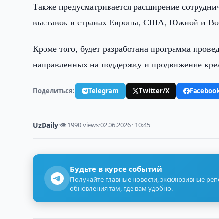
Также предусматривается расширение сотрудни
выставок в странах Европы, США, Южной и Вос
Кроме того, будет разработана программа пров
направленных на поддержку и продвижение кре
Поделиться:
Telegram
Twitter/X
Faceboo
UzDaily
·
👁 1990 views
·
02.06.2026 · 10:45
Будьте в курсе событий
Получайте главные новости, эксклюзивные ре
обновления там, где вам удобно.