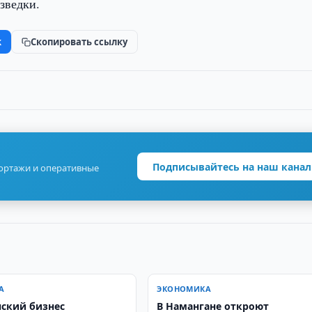
зведки.
k
Скопировать ссылку
Подписывайтесь на наш канал
портажи и оперативные
А
ЭКОНОМИКА
нский бизнес
В Намангане откроют