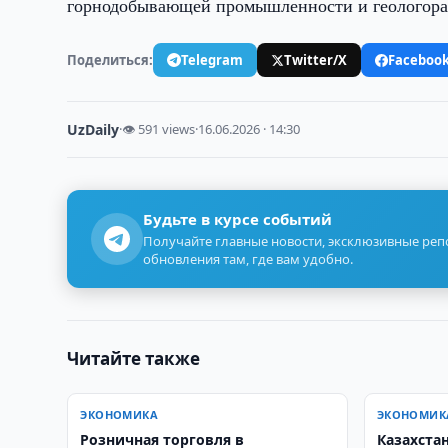
горнодобывающей промышленности и геологора
Поделиться:
Telegram
Twitter/X
Faceboo
UzDaily
·
👁 591 views
·
16.06.2026 · 14:30
Будьте в курсе событий
Получайте главные новости, эксклюзивные ре
обновления там, где вам удобно.
Читайте также
ЭКОНОМИКА
ЭКОНОМИК
Розничная торговля в
Казахста