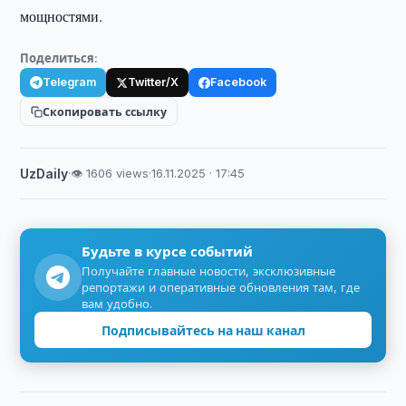
мощностями.
Поделиться:
Telegram
Twitter/X
Facebook
Скопировать ссылку
UzDaily
·
👁 1606 views
·
16.11.2025 · 17:45
Будьте в курсе событий
Получайте главные новости, эксклюзивные
репортажи и оперативные обновления там, где
вам удобно.
Подписывайтесь на наш канал