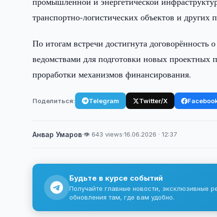
промышленной и энергетической инфраструктур
транспортно-логистических объектов и других 
По итогам встречи достигнута договорённость
ведомствами для подготовки новых проектных 
проработки механизмов финансирования.
Поделиться:
Telegram
Twitter/X
Faceboo
Анвар Умаров
·
👁 643 views
·
16.06.2026 · 12:37
Будьте в курсе событий
Получайте главные новости, эксклюзивные р
обновления там, где вам удобно.