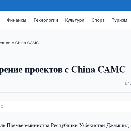
Финансы
Технологии
Культура
Спорт
Туризм
ектов с China CAMC
ирение проектов с China CAMC
·
64
MC
ель Премьер-министра Республики Узбекистан Джамшид