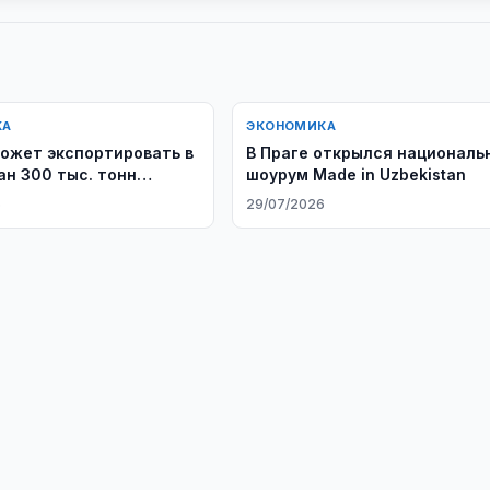
КА
ЭКОНОМИКА
ожет экспортировать в
В Праге открылся националь
ан 300 тыс. тонн
шоурум Made in Uzbekistan
ля
6
29/07/2026