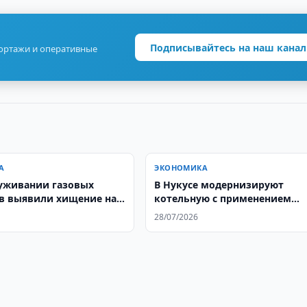
Подписывайтесь на наш канал
портажи и оперативные
А
ЭКОНОМИКА
уживании газовых
В Нукусе модернизируют
в выявили хищение на
котельную с применением
 сумов
когенерации
28/07/2026