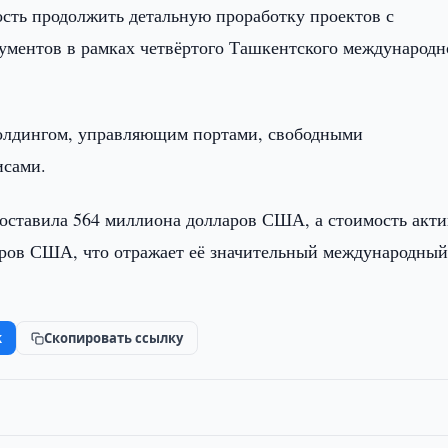
сть продолжить детальную проработку проектов с
ументов в рамках четвёртого Ташкентского международн
холдингом, управляющим портами, свободными
исами.
составила 564 миллиона долларов США, а стоимость акт
аров США, что отражает её значительный международны
k
Скопировать ссылку