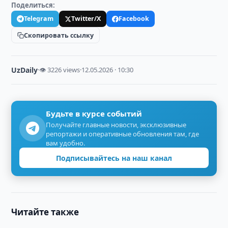
Поделиться:
Telegram
Twitter/X
Facebook
Скопировать ссылку
UzDaily
·
👁 3226 views
·
12.05.2026 · 10:30
Будьте в курсе событий
Получайте главные новости, эксклюзивные
репортажи и оперативные обновления там, где
вам удобно.
Подписывайтесь на наш канал
Читайте также