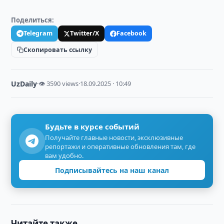
Поделиться:
Telegram
Twitter/X
Facebook
Скопировать ссылку
UzDaily
·
👁 3590 views
·
18.09.2025 · 10:49
Будьте в курсе событий
Получайте главные новости, эксклюзивные
репортажи и оперативные обновления там, где
вам удобно.
Подписывайтесь на наш канал
Читайте также