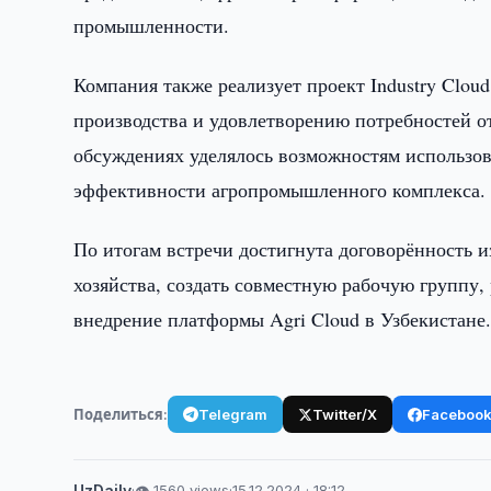
промышленности.
Компания также реализует проект Industry Clo
производства и удовлетворению потребностей о
обсуждениях уделялось возможностям использо
эффективности агропромышленного комплекса.
По итогам встречи достигнута договорённость и
хозяйства, создать совместную рабочую группу,
внедрение платформы Agri Cloud в Узбекистане
Поделиться:
Telegram
Twitter/X
Faceboo
UzDaily
·
👁 1560 views
·
15.12.2024 · 18:12