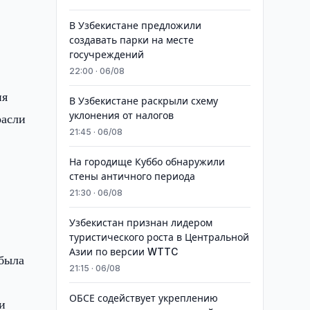
В Узбекистане предложили
создавать парки на месте
госучреждений
22:00 · 06/08
ия
В Узбекистане раскрыли схему
уклонения от налогов
расли
21:45 · 06/08
На городище Куббо обнаружили
в
стены античного периода
21:30 · 06/08
Узбекистан признан лидером
туристического роста в Центральной
Азии по версии WTTC
 была
21:15 · 06/08
ОБСЕ содействует укреплению
и