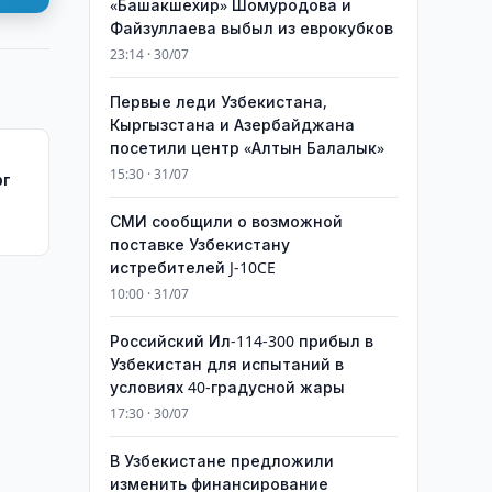
«Башакшехир» Шомуродова и
Файзуллаева выбыл из еврокубков
23:14 · 30/07
Первые леди Узбекистана,
Кыргызстана и Азербайджана
посетили центр «Алтын Балалык»
15:30 · 31/07
рг
СМИ сообщили о возможной
тва
поставке Узбекистану
истребителей J-10CE
10:00 · 31/07
Российский Ил-114-300 прибыл в
Узбекистан для испытаний в
условиях 40-градусной жары
17:30 · 30/07
В Узбекистане предложили
изменить финансирование