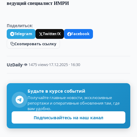
ведущий специалист ИМРИ
Поделиться:
Telegram
Twitter/X
Facebook
Скопировать ссылку
UzDaily
·
👁 1475 views
·
17.12.2025 · 16:30
Будьте в курсе событий
Получайте главные новости, эксклюзивные
репортажи и оперативные обновления там, где
вам удобно.
Подписывайтесь на наш канал