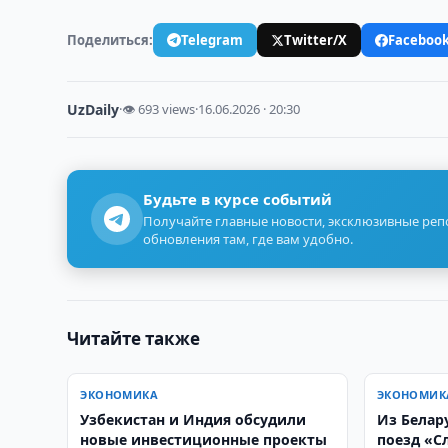
Поделиться:
Telegram
Twitter/X
Faceboo
UzDaily
·
👁 693 views
·
16.06.2026 · 20:30
Будьте в курсе событий
Получайте главные новости, эксклюзивные ре
обновления там, где вам удобно.
Читайте также
ЭКОНОМИКА
ЭКОНОМИК
Узбекистан и Индия обсудили
Из Белар
новые инвестиционные проекты
поезд «С