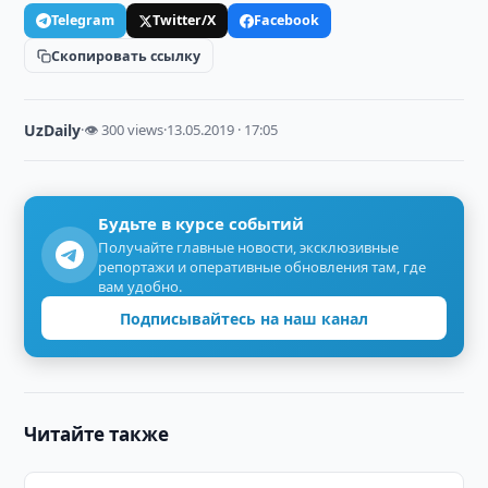
Telegram
Twitter/X
Facebook
Скопировать ссылку
UzDaily
·
👁 300 views
·
13.05.2019 · 17:05
Будьте в курсе событий
Получайте главные новости, эксклюзивные
репортажи и оперативные обновления там, где
вам удобно.
Подписывайтесь на наш канал
Читайте также