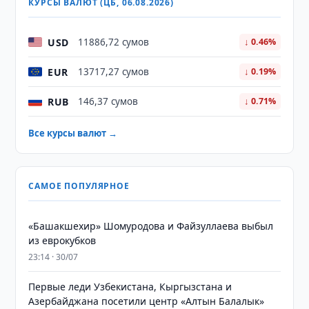
КУРСЫ ВАЛЮТ (ЦБ, 06.08.2026)
USD
11886,72 сумов
↓ 0.46%
EUR
13717,27 сумов
↓ 0.19%
RUB
146,37 сумов
↓ 0.71%
Все курсы валют →
САМОЕ ПОПУЛЯРНОЕ
«Башакшехир» Шомуродова и Файзуллаева выбыл
из еврокубков
23:14 · 30/07
Первые леди Узбекистана, Кыргызстана и
Азербайджана посетили центр «Алтын Балалык»