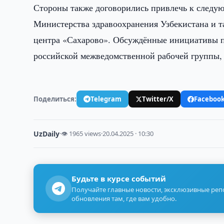
Стороны также договорились привлечь к следу
Министерства здравоохранения Узбекистана и 
центра «Сахарово». Обсуждённые инициативы пл
российской межведомственной рабочей группы, 
Поделиться:
Telegram
Twitter/X
Faceboo
UzDaily
·
👁 1965 views
·
20.04.2025 · 10:30
Будьте в курсе событий
Получайте главные новости, эксклюзивные ре
обновления там, где вам удобно.