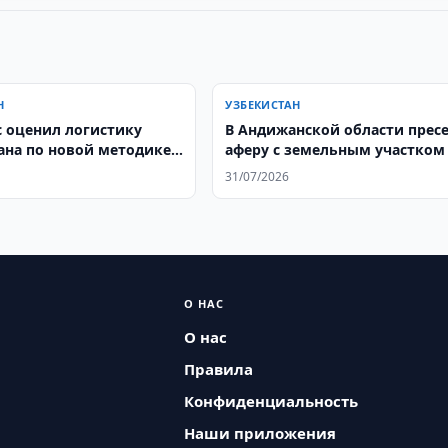
Н
УЗБЕКИСТАН
 оценил логистику
В Андижанской области прес
ана по новой методике
аферу с земельным участком
31/07/2026
О НАС
О нас
Правила
Конфиденциальность
Наши приложения