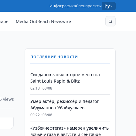
Инфографика
Спецпроекты
Ру
мире
Media OutReach Newswire
ПОСЛЕДНИЕ НОВОСТИ
Синдаров занял второе место на
Saint Louis Rapid & Blitz
02:18 · 08/08
5 views
Умер актёр, режиссёр и педагог
Абдуманнон Убайдуллаев
00:22 · 08/08
«Узбекнефтегаз» намерен увеличить
добычу газа в августе и сентябре