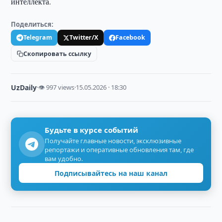
интеллекта.
Поделиться:
Telegram
Twitter/X
Facebook
Скопировать ссылку
UzDaily
·
👁 997 views
·
15.05.2026 · 18:30
Будьте в курсе событий
Получайте главные новости, эксклюзивные
репортажи и оперативные обновления там, где
вам удобно.
Подписывайтесь на наш канал