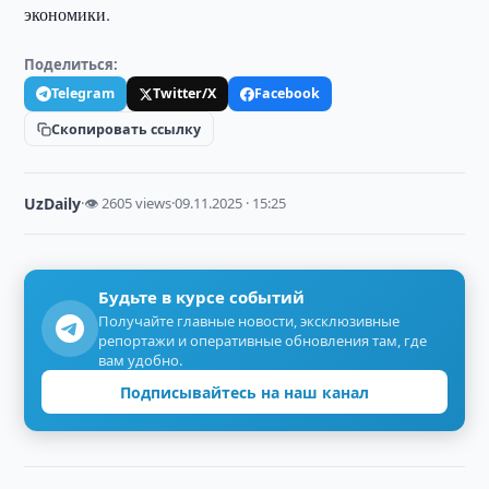
экономики.
Поделиться:
Telegram
Twitter/X
Facebook
Скопировать ссылку
UzDaily
·
👁 2605 views
·
09.11.2025 · 15:25
Будьте в курсе событий
Получайте главные новости, эксклюзивные
репортажи и оперативные обновления там, где
вам удобно.
Подписывайтесь на наш канал