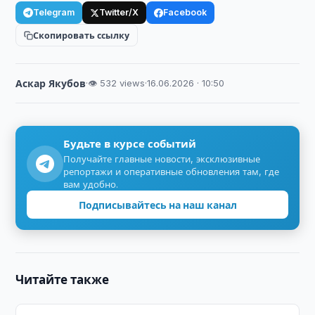
Telegram
Twitter/X
Facebook
Скопировать ссылку
Аскар Якубов
·
👁 532 views
·
16.06.2026 · 10:50
Будьте в курсе событий
Получайте главные новости, эксклюзивные
репортажи и оперативные обновления там, где
вам удобно.
Подписывайтесь на наш канал
Читайте также