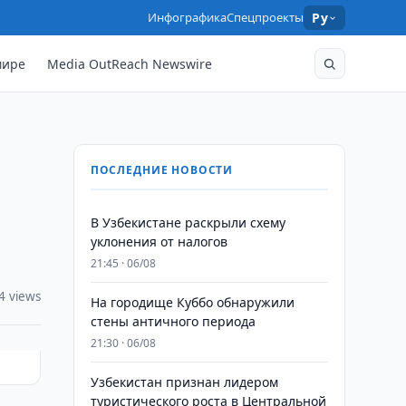
Инфографика
Спецпроекты
Ру
мире
Media OutReach Newswire
ПОСЛЕДНИЕ НОВОСТИ
В Узбекистане раскрыли схему
уклонения от налогов
21:45 · 06/08
4 views
На городище Куббо обнаружили
стены античного периода
21:30 · 06/08
Узбекистан признан лидером
туристического роста в Центральной