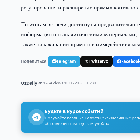
регулирования и расширение прямых контактов 
По итогам встречи достигнуты предварительные
информационно-аналитическими материалами, п
также налаживании прямого взаимодействия ме
Поделиться:
Telegram
Twitter/X
Faceboo
UzDaily
·
👁 1264 views
·
10.06.2026 · 15:30
Будьте в курсе событий
Получайте главные новости, эксклюзивные ре
обновления там, где вам удобно.