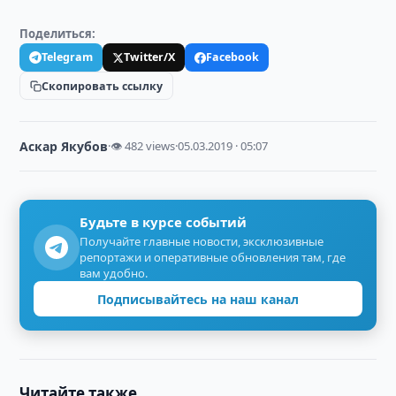
Поделиться:
Telegram
Twitter/X
Facebook
Скопировать ссылку
Аскар Якубов
·
👁 482 views
·
05.03.2019 · 05:07
Будьте в курсе событий
Получайте главные новости, эксклюзивные
репортажи и оперативные обновления там, где
вам удобно.
Подписывайтесь на наш канал
Читайте также