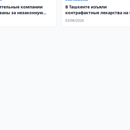
ительные компании
В Ташкенте изъяли
аны за незаконную
контрафактные лекарства на 
млн. сумов
03/08/2026