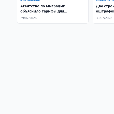
Агентство по миграции
Две стро
объяснило тарифы для
оштрафов
работников в Корее
рекламу
29/07/2026
30/07/2026