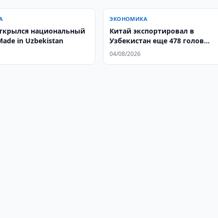
А
ЭКОНОМИКА
открылся национальный
Китай экспортировал в
ade in Uzbekistan
Узбекистан еще 478 голов
крупного рогатого скота
04/08/2026