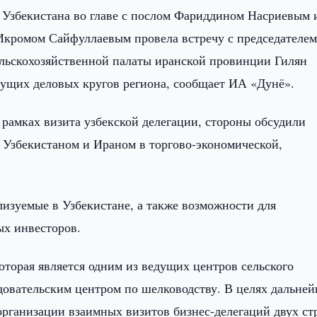
 Узбекистана во главе с послом Фариддином Насриевым 
Икромом Сайфуллаевым провела встречу с председателе
льскохозяйственной палаты иранской провинции Гилян
дущих деловых кругов региона, сообщает ИА «Дунё».
 рамках визита узбекской делегации, стороны обсудили
 Узбекистаном и Ираном в торгово-экономической,
изуемые в Узбекистане, а также возможности для
х инвесторов.
оторая является одним из ведущих центров сельского
едовательским центром по шелководству. В целях дальне
организации взаимных визитов бизнес-делегаций двух ст