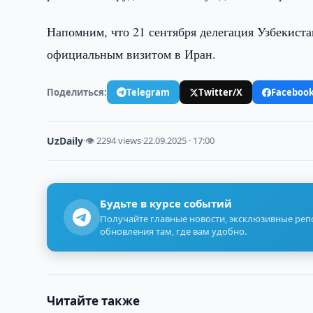
Напомним, что 21 сентября делегация Узбекист
официальным визитом в Иран.
Поделиться:
Telegram
Twitter/X
Faceboo
UzDaily
·
👁 2294 views
·
22.09.2025 · 17:00
Будьте в курсе событий
Получайте главные новости, эксклюзивные ре
обновления там, где вам удобно.
Читайте также