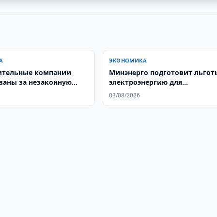
А
ЭКОНОМИКА
ительные компании
Минэнерго подготовит льгот
аны за незаконную
электроэнергию для
негазифицированных районо
03/08/2026