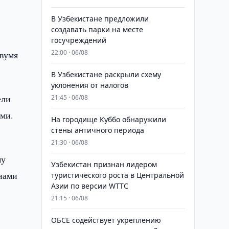
В Узбекистане предложили
создавать парки на месте
госучреждений
22:00 · 06/08
двумя
В Узбекистане раскрыли схему
уклонения от налогов
ели
21:45 · 06/08
ами.
На городище Куббо обнаружили
стены античного периода
21:30 · 06/08
му
Узбекистан признан лидером
нами
туристического роста в Центральной
Азии по версии WTTC
21:15 · 06/08
ОБСЕ содействует укреплению