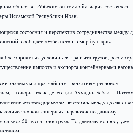
рном обществе «Узбекистон темир йуллари» состоялась
феры Исламской Республики Иран.
ющихся состояния и перспектив сотрудничества между 
ношений, сообщает «Узбекистон темир йуллари».
я благоприятных условий для транзита грузов, рассмотр
существление импорта и экспорта контейнерными вагон
чески значимым и кратчайшим транзитным регионом
аем, – говорит глава делегации Ахмадий Бабак. – Поэто
величение железнодорожных перевозок между двумя стра
ь количество контейнерных перевозок по данному
тся ввоз 50 тысяч тонн груза. По данному вопросу уже
нистаном.