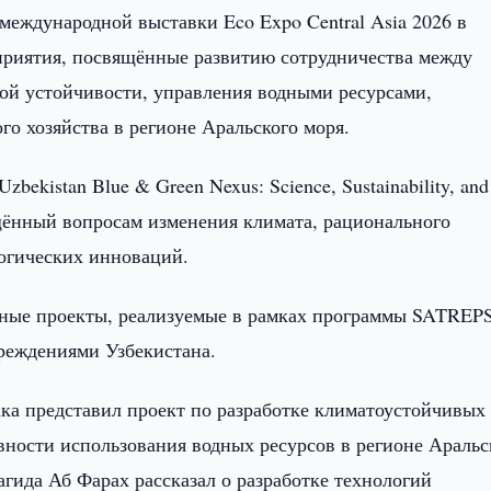
международной выставки Eco Expo Central Asia 2026 в
оприятия, посвящённые развитию сотрудничества между
ой устойчивости, управления водными ресурсами,
го хозяйства в регионе Аральского моря.
ekistan Blue & Green Nexus: Science, Sustainability, and
вящённый вопросам изменения климата, рационального
логических инноваций.
тные проекты, реализуемые в рамках программы SATREP
реждениями Узбекистана.
ка представил проект по разработке климатоустойчивых
ности использования водных ресурсов в регионе Аральс
ида Аб Фарах рассказал о разработке технологий