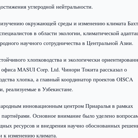
 достижения углеродной нейтральности.
о изучению окружающей среды и изменению климата Бах
специалистов в области экологии, климатической адапта
ародного научного сотрудничества в Центральной Азии.
тойчивого хлопководства и экологически ориентирован
о офиса MASUI Corp. Ltd. Чинори Токита рассказал о
одства хлопка, а главный координатор проектов OISCA
, реализуемые в Узбекистане.
народным инновационным центром Приаралья в рамках
партнёрами. Основное внимание было уделено вопроса
водных ресурсов и внедрения научно обоснованных решен
ии к изменению климата.