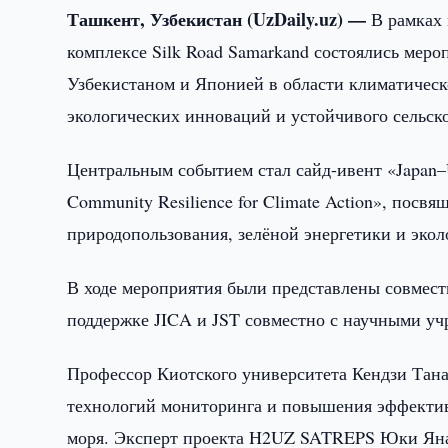
Ташкент, Узбекистан (UzDaily.uz) —
В рамках 
комплексе Silk Road Samarkand состоялись мер
Узбекистаном и Японией в области климатическ
экологических инноваций и устойчивого сельско
Центральным событием стал сайд-ивент «Japan–Uzb
Community Resilience for Climate Action», пос
природопользования, зелёной энергетики и эко
В ходе мероприятия были представлены совмес
поддержке JICA и JST совместно с научными уч
Профессор Киотского университета Кендзи Тана
технологий мониторинга и повышения эффектив
моря. Эксперт проекта H2UZ SATREPS Юки Янаг