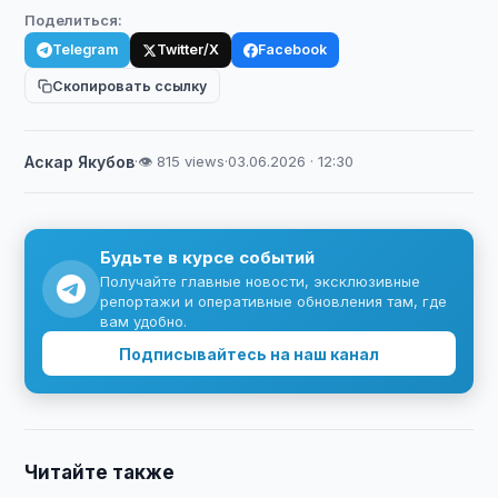
Поделиться:
Telegram
Twitter/X
Facebook
Скопировать ссылку
Аскар Якубов
·
👁 815 views
·
03.06.2026 · 12:30
Будьте в курсе событий
Получайте главные новости, эксклюзивные
репортажи и оперативные обновления там, где
вам удобно.
Подписывайтесь на наш канал
Читайте также