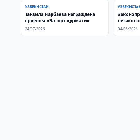
УЗБЕКИСТАН
УЗБЕКИСТА
Танзила Нарбаева награждена
Законопр
орденом «Эл-юрт ҳурмати»
незаконн
прошел в
24/07/2026
04/08/2026