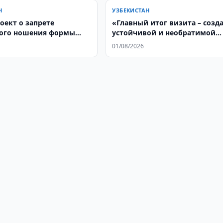
Н
УЗБЕКИСТАН
оект о запрете
«Главный итог визита – созд
ого ношения формы
устойчивой и необратимой
торое чтение
модели сотрудничества»
01/08/2026