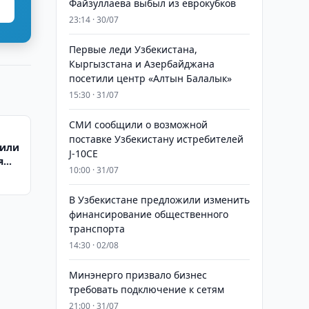
Файзуллаева выбыл из еврокубков
23:14 · 30/07
Первые леди Узбекистана,
Кыргызстана и Азербайджана
посетили центр «Алтын Балалык»
15:30 · 31/07
СМИ сообщили о возможной
поставке Узбекистану истребителей
тили
J-10CE
я
10:00 · 31/07
В Узбекистане предложили изменить
финансирование общественного
транспорта
14:30 · 02/08
Минэнерго призвало бизнес
требовать подключение к сетям
21:00 · 31/07