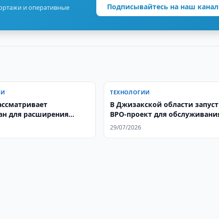
Подписывайтесь на наш канал
портажи и оперативные
ИИ
ТЕХНОЛОГИИ
ассматривает
В Джизакской области запус
ан для расширения
BPO-проект для обслуживани
х операций
грузоперевозок в США
29/07/2026