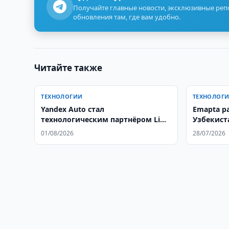
Получайте главные новости, эксклюзивные ре
обновления там, где вам удобно.
Читайте также
ТЕХНОЛОГИИ
ТЕХНОЛОГ
Yandex Auto стал
Emapta р
технологическим партнёром Li
Узбекист
Auto в Узбекистане
сервисны
01/08/2026
28/07/2026