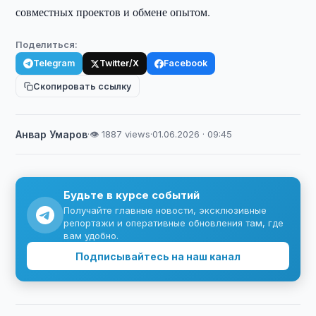
совместных проектов и обмене опытом.
Поделиться:
Telegram
Twitter/X
Facebook
Скопировать ссылку
Анвар Умаров
·
👁 1887 views
·
01.06.2026 · 09:45
Будьте в курсе событий
Получайте главные новости, эксклюзивные
репортажи и оперативные обновления там, где
вам удобно.
Подписывайтесь на наш канал