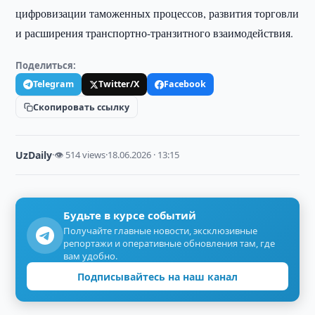
цифровизации таможенных процессов, развития торговли
и расширения транспортно-транзитного взаимодействия.
Поделиться:
Telegram
Twitter/X
Facebook
Скопировать ссылку
UzDaily
·
👁 514 views
·
18.06.2026 · 13:15
Будьте в курсе событий
Получайте главные новости, эксклюзивные
репортажи и оперативные обновления там, где
вам удобно.
Подписывайтесь на наш канал