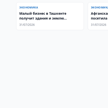
ЭКОНОМИКА
ЭКОНОМИК
Малый бизнес в Ташкенте
Афганска
получит здания и землю
посетила
бесплатно
автозапч
31/07/2026
31/07/2026