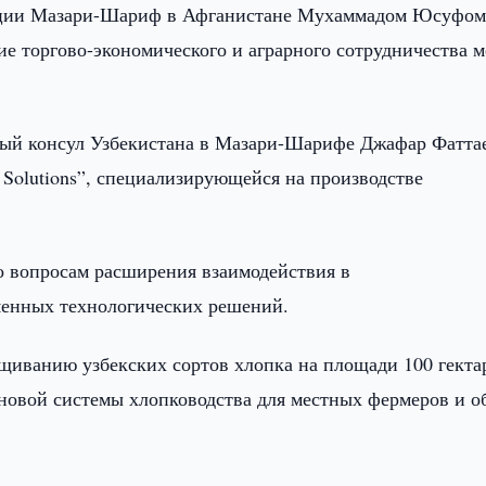
инции Мазари-Шариф в Афганистане Мухаммадом Юсуфо
ие торгово-экономического и аграрного сотрудничества 
ьный консул Узбекистана в Мазари-Шарифе Джафар Фатта
 Solutions”, специализирующейся на производстве
о вопросам расширения взаимодействия в
менных технологических решений.
щиванию узбекских сортов хлопка на площади 100 гекта
 новой системы хлопководства для местных фермеров и о