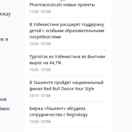
м
Pharmaceuticals новые проекты
11:00 · 07/08
между
В Узбекистане расширят поддержку
детей с особыми образовательными
потребностями
ев и
10:45 · 07/08
Турпоток из Узбекистана во Вьетнам
вырос на 44,7%
10:30 · 07/08
В Ташкенте пройдет национальный
финал Red Bull Dance Your Style
10:15 · 07/08
ров
бмен
Биржа «Тошкент» обсудила
сотрудничество с Regnology
10:00 · 07/08