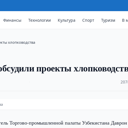
Финансы
Технологии
Культура
Спорт
Туризм
В 
екты хлопководства
обсудили проекты хлопководст
·
207
ва
тель Торгово-промышленной палаты Узбекистана Даврон