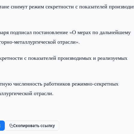
тане снимут режим секретности с показателей производ
варя подписал постановление «О мерах по дальнейшему
орно-металлургической отрасли».
кретности с показателей производимых и реализуемых
.
атную численность работников режимно-секретных
ллургической отрасли.
k
Скопировать ссылку