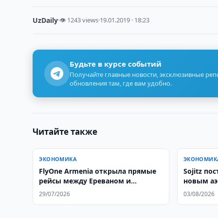
UzDaily
·
👁 1243 views
·
19.01.2019 · 18:23
Будьте в курсе событий
Получайте главные новости, эксклюзивные ре
обновления там, где вам удобно.
Читайте также
ЭКОНОМИКА
ЭКОНОМИК
FlyOne Armenia открыла прямые
Sojitz по
рейсы между Ереваном и
новым аэ
Ташкентом
29/07/2026
03/08/2026