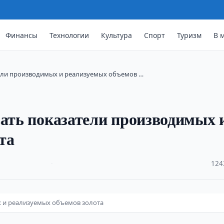
Финансы
Технологии
Культура
Спорт
Туризм
В 
тели производимых и реализуемых объемов …
вать показатели производимых 
та
·
124
х и реализуемых объемов золота