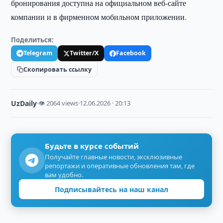
бронирования доступна на официальном веб-сайте
компании и в фирменном мобильном приложении.
Поделиться:
Telegram
Twitter/X
Facebook
Скопировать ссылку
UzDaily
·
👁 2064 views
·
12.06.2026 · 20:13
Будьте в курсе событий
Получайте главные новости, эксклюзивные
репортажи и оперативные обновления там, где
вам удобно.
Подписывайтесь на наш канал