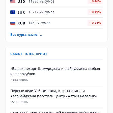
USD
11886,72 сумов
↓ 0.46%
EUR
13717,27 сумов
↓ 0.19%
RUB
146,37 сумов
↓ 0.71%
Все курсы валют →
САМОЕ ПОПУЛЯРНОЕ
«Башакшехир» Шомуродова и Файзуллаева выбыл
из еврокубков
23:14 · 30/07
Первые леди Узбекистана, Кыргызстана и
Азербайджана посетили центр «Алтын Балалык»
15:30 · 31/07
СМИ сообщили о возможной поставке Узбекистану