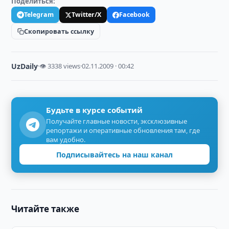
Поделиться:
Telegram
Twitter/X
Facebook
Скопировать ссылку
UzDaily
·
👁 3338 views
·
02.11.2009 · 00:42
Будьте в курсе событий
Получайте главные новости, эксклюзивные
репортажи и оперативные обновления там, где
вам удобно.
Подписывайтесь на наш канал
Читайте также