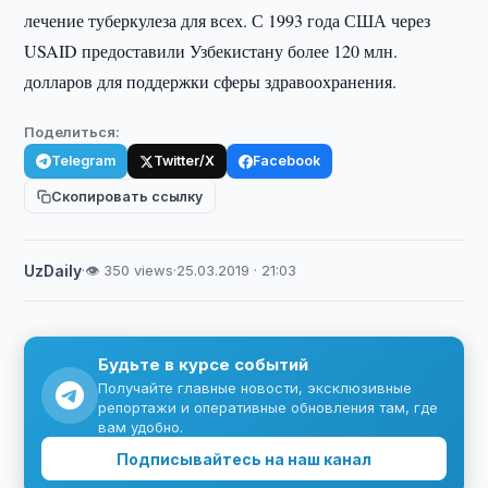
лечение туберкулеза для всех. С 1993 года США через
USAID предоставили Узбекистану более 120 млн.
долларов для поддержки сферы здравоохранения.
Поделиться:
Telegram
Twitter/X
Facebook
Скопировать ссылку
UzDaily
·
👁 350 views
·
25.03.2019 · 21:03
Будьте в курсе событий
Получайте главные новости, эксклюзивные
репортажи и оперативные обновления там, где
вам удобно.
Подписывайтесь на наш канал