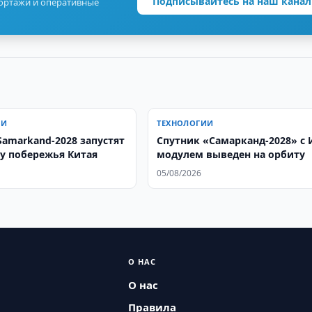
Подписывайтесь на наш канал
портажи и оперативные
ИИ
ТЕХНОЛОГИИ
Samarkand-2028 запустят
Спутник «Самарканд-2028» с 
 у побережья Китая
модулем выведен на орбиту
05/08/2026
О НАС
О нас
Правила