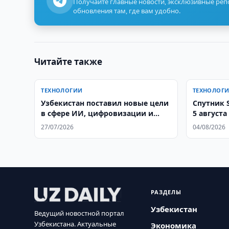
Получайте главные новости, эксклюзивные ре
обновления там, где вам удобно.
Читайте также
ТЕХНОЛОГИИ
ТЕХНОЛОГ
Узбекистан поставил новые цели
Спутник 
в сфере ИИ, цифровизации и
5 августа
электронных госуслуг
27/07/2026
04/08/2026
РАЗДЕЛЫ
Узбекистан
Ведущий новостной портал
Узбекистана. Актуальные
Экономика