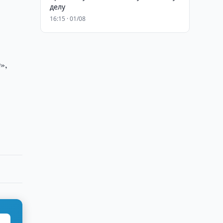
делу
16:15 · 01/08
»,