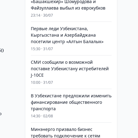
«Башакшехир» Шомуродова и
Файзуллаева выбыл из еврокубков
23:14 · 30/07
Первые леди Узбекистана,
Кыргызстана и Азербайджана
посетили центр «Алтын Балалык»
15:30 · 31/07
50
СМИ сообщили о возможной
поставке Узбекистану истребителей
J-10CE
10:00 · 31/07
В Узбекистане предложили изменить
финансирование общественного
транспорта
о
14:30 · 02/08
Минэнерго призвало бизнес
требовать подключение к сетям