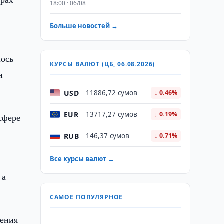
18:00 · 06/08
Больше новостей →
лось
КУРСЫ ВАЛЮТ (ЦБ, 06.08.2026)
и
USD
11886,72 сумов
↓ 0.46%
EUR
13717,27 сумов
↓ 0.19%
сфере
RUB
146,37 сумов
↓ 0.71%
Все курсы валют →
 а
САМОЕ ПОПУЛЯРНОЕ
ления