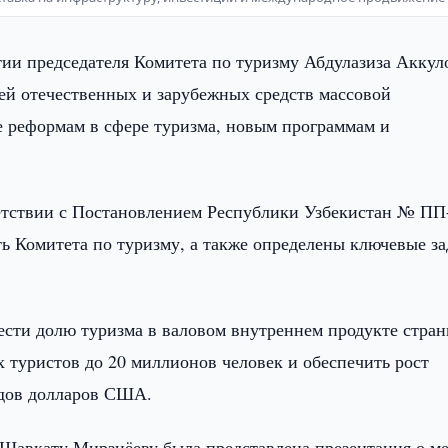
тии председателя Комитета по туризму Абдулазиза Аккул
лей отечественных и зарубежных средств массовой
 реформам в сфере туризма, новым программам и
ветствии с Постановлением Республики Узбекистан № ПП
сть Комитета по туризму, а также определены ключевые з
ести долю туризма в валовом внутреннем продукте стран
 туристов до 20 миллионов человек и обеспечить рост
рдов долларов США.
а Шавкату Мирзиёеву была представлена презентация о м