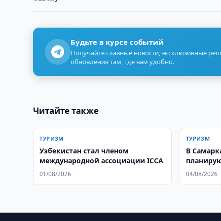
Будьте в курсе событий
Получайте главные новости, эксклюзивные ре
обновления там, где вам удобно.
Читайте также
ТУРИЗМ
ТУРИЗМ
Узбекистан стал членом
В Самарк
международной ассоциации ICCA
планирую
город Ну
01/08/2026
04/08/2026