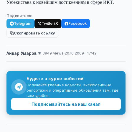
Узбекистана к новейшим достижениям в сфере ИКТ.
Поделиться:
Telegram
Twitter/X
Facebook
Скопировать ссылку
Анвар Умаров
·
👁 3949 views
·
20.10.2009 · 17:42
Будьте в курсе событий
Получайте главные новости, эксклюзивные
репортажи и оперативные обновления там, где
вам удобно.
Подписывайтесь на наш канал