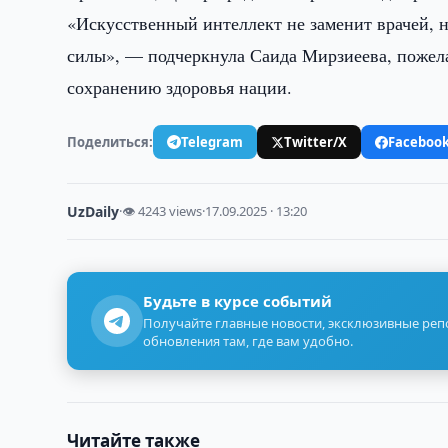
«Искусственный интеллект не заменит врачей, 
силы», — подчеркнула Саида Мирзиеева, пожела
сохранению здоровья нации.
Поделиться:
Telegram
Twitter/X
Faceboo
UzDaily
·
👁 4243 views
·
17.09.2025 · 13:20
Будьте в курсе событий
Получайте главные новости, эксклюзивные ре
обновления там, где вам удобно.
Читайте также