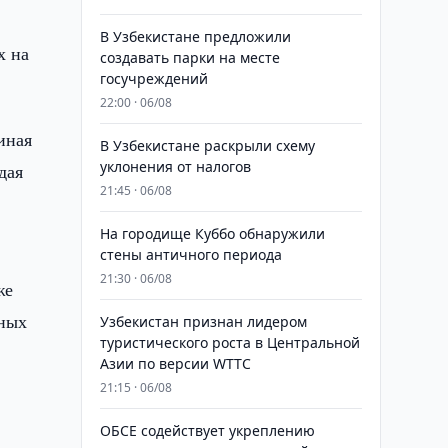
В Узбекистане предложили
х на
создавать парки на месте
госучреждений
22:00 · 06/08
иная
В Узбекистане раскрыли схему
уклонения от налогов
дая
21:45 · 06/08
На городище Куббо обнаружили
стены античного периода
21:30 · 06/08
же
нных
Узбекистан признан лидером
туристического роста в Центральной
Азии по версии WTTC
21:15 · 06/08
ОБСЕ содействует укреплению