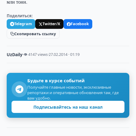
млн тонн.
Поделиться:
Telegram
Twitter/X
Facebook
Скопировать ссылку
UzDaily
·
👁 4147 views
·
27.02.2014 · 01:19
Будьте в курсе событий
Получайте главные новости, эксклюзивные
репортажи и оперативные обновления там, где
вам удобно.
Подписывайтесь на наш канал