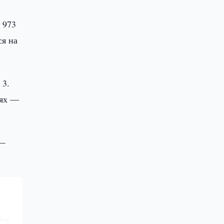
 973
ся на
 3.
тях —
 —