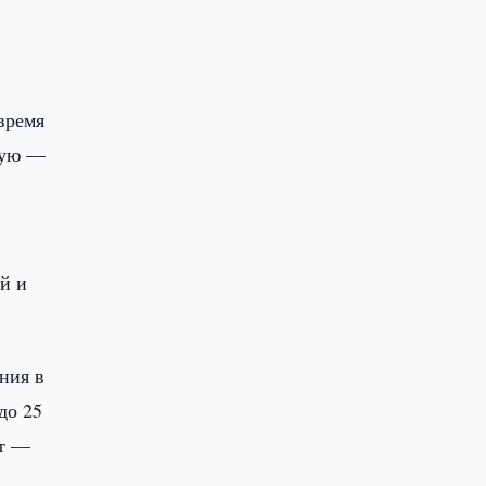
время
кую —
ой и
ния в
до 25
нт —