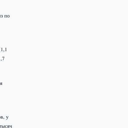
из по
(1,1
,7
я
в, у
 тысяч