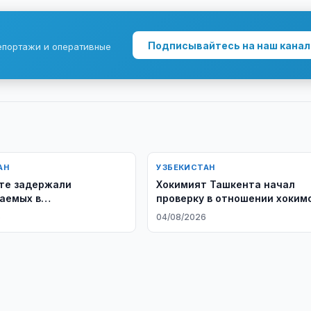
Подписывайтесь на наш канал
епортажи и оперативные
АН
УЗБЕКИСТАН
те задержали
Хокимият Ташкента начал
аемых в
проверку в отношении хоким
льстве $420 тыс.
десяти районов
6
04/08/2026