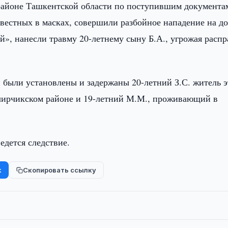
 районе Ташкентской области по поступившим документа
известных в масках, совершили разбойное нападение на д
, нанесли травму 20-летнему сыну Б.А., угрожая распр
и были установлены и задержаны 20-летний З.С. житель 
чирчикском районе и 19-летний М.М., проживающий в
едется следствие.
k
Скопировать ссылку