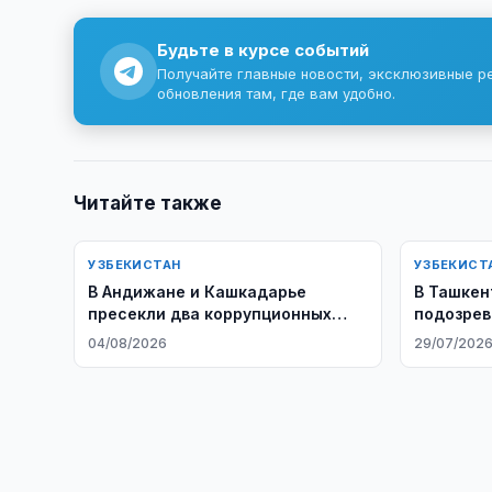
Будьте в курсе событий
Получайте главные новости, эксклюзивные р
обновления там, где вам удобно.
Читайте также
УЗБЕКИСТАН
УЗБЕКИСТ
В Андижане и Кашкадарье
В Ташкен
пресекли два коррупционных
подозрев
преступления
вымогате
04/08/2026
29/07/202