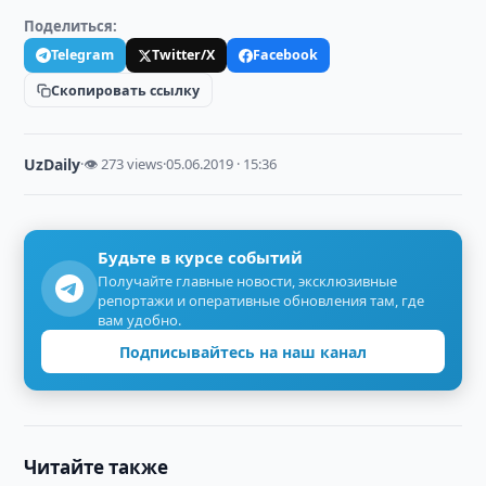
Поделиться:
Telegram
Twitter/X
Facebook
Скопировать ссылку
UzDaily
·
👁 273 views
·
05.06.2019 · 15:36
Будьте в курсе событий
Получайте главные новости, эксклюзивные
репортажи и оперативные обновления там, где
вам удобно.
Подписывайтесь на наш канал
Читайте также