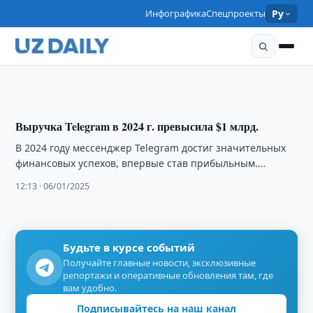
Telegram впервые завершил год с прибылью: $540
Инфографика
Спецпроекты
Ру
млн в 2024 году на фоне юридических проблем
основателя
15:47 · 22/05/2025
Выручка Telegram в 2024 г. превысила $1 млрд.
В 2024 году мессенджер Telegram достиг значительных
финансовых успехов, впервые став прибыльным.
Основатель и генеральный директор компании Павел
12:13 · 06/01/2025
Дуров сообщил, …
Будьте в курсе событий
Получайте главные новости, эксклюзивные
репортажи и оперативные обновления там, где
вам удобно.
Подписывайтесь на наш канал