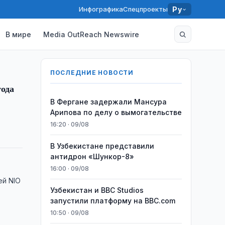
Инфографика
Спецпроекты
Ру
В мире
Media OutReach Newswire
ПОСЛЕДНИЕ НОВОСТИ
года
В Фергане задержали Мансура
Арипова по делу о вымогательстве
16:20 · 09/08
В Узбекистане представили
антидрон «Шункор-8»
16:00 · 09/08
ей NIO
Узбекистан и BBC Studios
запустили платформу на BBC.com
10:50 · 09/08