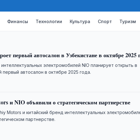
ace открылся в Ташкенте, став первой
а в Центральной …
Финансы
Технологии
Культура
Спорт
Туризм
роет первый автосалон в Узбекистане в октябре 2025 
 интеллектуальных электромобилей NIO планирует открыть в
й первый автосалон в октябре 2025 года.
ors и NIO объявили о стратегическом партнерстве
hiy Motors и китайский бренд интеллектуальных электромобил
тегическом партнерстве.