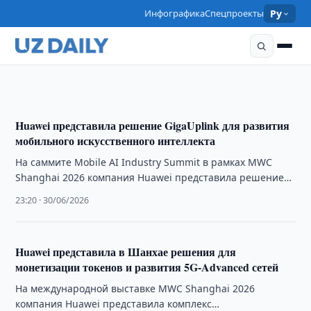
ТЕХНОЛОГИИ
Инфографика
Спецпроекты
Ру
От голоса к искусственному интеллекту: как
меняется мобильная связь
18:30 · 13/07/2026
Huawei представила решение GigaUplink для развития
мобильного искусственного интеллекта
На саммите Mobile AI Industry Summit в рамках MWC
Shanghai 2026 компания Huawei представила решение
GigaUplink, разработанное для повышения
23:20 · 30/06/2026
эффективности …
Huawei представила в Шанхае решения для
монетизации токенов и развития 5G-Advanced сетей
На международной выставке MWC Shanghai 2026
компания Huawei представила комплекс