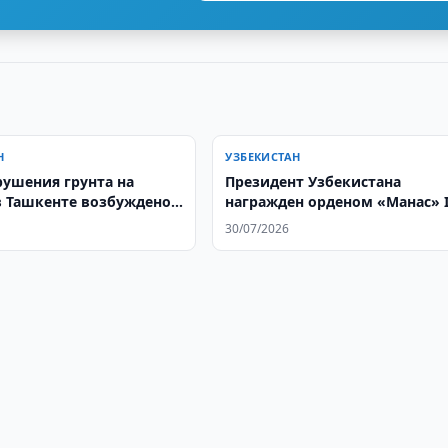
Н
УЗБЕКИСТАН
рушения грунта на
Президент Узбекистана
в Ташкенте возбуждено
награжден орденом «Манас» 
е дело
степени
30/07/2026