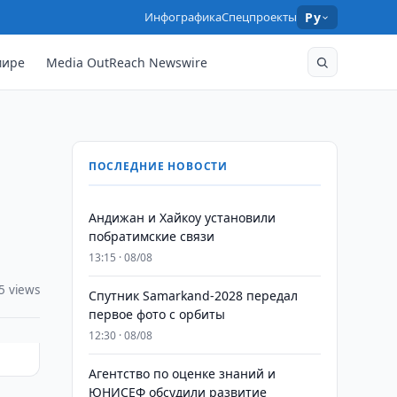
Инфографика
Спецпроекты
Ру
мире
Media OutReach Newswire
ПОСЛЕДНИЕ НОВОСТИ
Андижан и Хайкоу установили
побратимские связи
13:15 · 08/08
5 views
Спутник Samarkand-2028 передал
первое фото с орбиты
12:30 · 08/08
Агентство по оценке знаний и
ЮНИСЕФ обсудили развитие