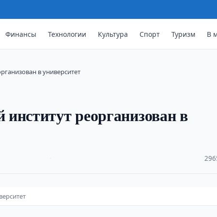
Финансы
Технологии
Культура
Спорт
Туризм
В 
рганизован в университет
 институт реорганизован в
·
296
верситет