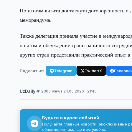
По итогам визита достигнута договорённость о 
меморандума.
Также делегация приняла участие в международ
опытом и обсуждение трансграничного сотрудни
других стран представили практический опыт в
Поделиться:
Telegram
Twitter/X
Faceboo
UzDaily
·
👁 2303 views
·
24.05.2026 · 21:45
Будьте в курсе событий
Получайте главные новости, эксклюзивные р
обновления там, где вам удобно.