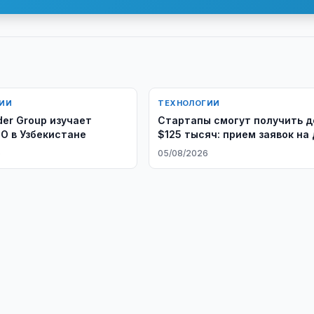
ИИ
ТЕХНОЛОГИИ
der Group изучает
Стартапы смогут получить д
PO в Узбекистане
$125 тысяч: прием заявок на
президентских конкурса
6
05/08/2026
продолжается