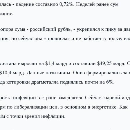
илась - падение составило 0,72%. Неделей ранее сум
мание.
пора сума - российский рубль, - укрепился к пику за дв
ция, но сейчас она «провисла» и не работает в пользу в
истана выросли на $1,4 млрд и составили $49,25 млрд. 
 $10,4 млрд. Данные позитивны. Они сформировались за 
гда котировки драгметалла поднялись почти на 6%.
 роста инфляции в стране замедлятся. Сейчас годовой ин
рм по либерализации цен, в основном в энергетике. Как
ым с точки зрения инфляции.